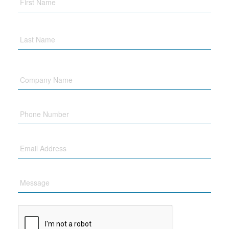
Company
Name
Phone
Email
Message
CAPTCHA