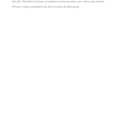
del día. También incluye un espacio para eventos, así como una cocina.
Ofrece vistas panorámicas de la bahía de Biscayne.
PROYECTO
ESPECIFICACIONES
LOCALIZACIÓN
SUELO
PIES CUADRADOS
BAHÍA DE BISCAYNE
15
10,000
SALA DE
COCINA
CONTROLES AV
CONFERENCIAS
INTELIGENTES