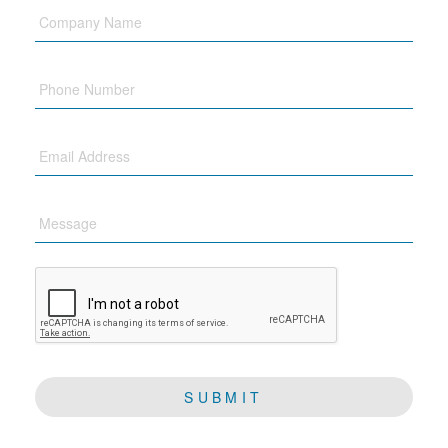
Company
Name
Phone
Email
Message
CAPTCHA