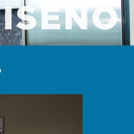
DISEÑO
O