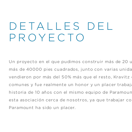
DETALLES DEL
PROYECTO
ROBER
profesionales; muy
""Manny, Emma y todo el equip
Un proyecto en el que pudimos construir más de 20 u
a mí ya que soy un poco
orientados a los detalles, lo cual 
más de 40000 pies cuadrados, junto con varias unid
rme a diseñar toda la
perfeccionista. Han sido fundamen
jo en la unidad. Ellos
unidad, además de obviamente hace
vendieron por más del 50% más que el resto, Kravitz 
 una decisión. No solo
jugaron un papel fundamental en a
comunes y fue realmente un honor y un placer trabaj
mendaría MV Group a un
recomendaría MV Group a un famili
de el primer día! " -
amigo, parientes e incluso conoci
historia de 10 años con el mismo equipo de Paramou
Propietari
esta asociación cerca de nosotros, ya que trabajar co
Paramount ha sido un placer.