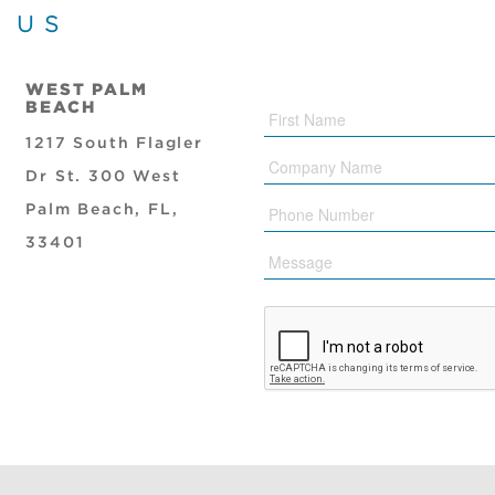
 US
WEST PALM
BEACH
1217 South Flagler
Company
Name
Dr St. 300 West
Phone
Palm Beach, FL,
Message
33401
CAPTCHA